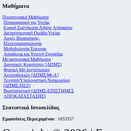
Μαθήματα
Προπτυχιακά Μαθήματα
Πληροφορική της Υγείας
Ευφυή Συστήματα Λήψης Απόφασης
Διεπιστημονική Ομάδα Υγείας
Αρχές Βιοφυσικής-
Ηλεκτροφυσιολογία
Μεθοδολογία Έρευνας
Ασφάλεια και Υγιεινή Εργασίας
Μεταπτυχιακά Μαθήματα
Δυνητικές Κοινότητες [ΔΠΜΣ]
Φυσική Μη Ιοντιζουσών
Ακτινοβολιών [ΔΠΜΣ/ΙΦ-Α]
Τεχνητή/Υπολογιστική Νοημοσύνη
[ΔΠΜΣ-ΠΕΖ]
Βιοστατιστική [ΔΠΜΣ-ΕΠΙΣΤΗΜΕΣ
ΑΠΟΚΑΤΑΣΤΑΣΗΣ]
Στατιστικά Ιστοσελίδας
Εμφανίσεις Περιεχομένου
: 1053557