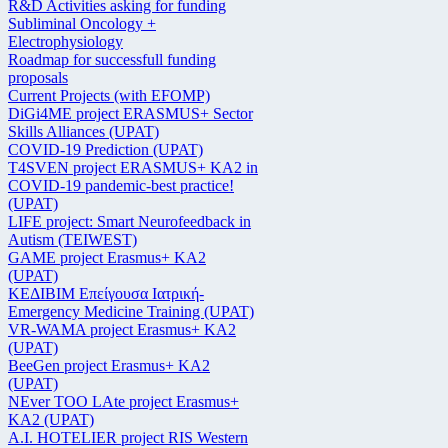
R&D Activities asking for funding
Subliminal Oncology +
Electrophysiology
Roadmap for successfull funding
proposals
Current Projects (with EFOMP)
DiGi4ME project ERASMUS+ Sector
Skills Alliances (UPAT)
COVID-19 Prediction (UPAT)
T4SVEN project ERASMUS+ KA2 in
COVID-19 pandemic-best practice!
(UPAT)
LIFE project: Smart Neurofeedback in
Autism (TEIWEST)
GAME project Erasmus+ KA2
(UPAT)
ΚΕΔΙΒΙΜ Επείγουσα Ιατρική-
Emergency Medicine Training (UPAT)
VR-WAMA project Erasmus+ KA2
(UPAT)
BeeGen project Erasmus+ KA2
(UPAT)
NEver TOO LAte project Erasmus+
KA2 (UPAT)
Α.Ι. HOTELIER project RIS Western