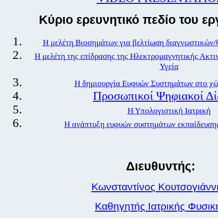
Kύριο ερευνητικό πεδίο του ερ
Η μελέτη Βιοσημάτων για βελτίωση διαγνωστικών/
Η μελέτη της επίδρασης της Ηλεκτρομαγνητικής Ακτι
Υγεία
Η δημιουργία Ευφυών Συστημάτων στο χώ
Προσωπικοί Ψηφιακοί Δί
Η Υπολογιστική Ιατρική
Η ανάπτυξη ευφυών συστημάτων εκπαίδευσης
Διευθυντής:
Κωνσταντίνος Κουτσογιάνν
Καθηγητής Ιατρικής Φυσικ