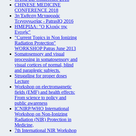
CHINESE MEDICINE
CONFERENCE 2018
3η Έκθεση Μεταφοράς
Τεχνογνωσίας - PatrasIQ 2016
ΗΜΕΡΙΔΑ: "Ο Κλοιός της
Ενοχής"
"Current Topics in Non Ionizing
Radiation Protection"
WORKSHOP Patras June 2013
Somatosensory and visual
processing in somatosensory and
visual cortices of normal, blind
and paraplegic subjects.
Struggling for proper doses
Lecture
Workshop on electromagnetic
fields (EMF) and health effects:
From science to policy and
public awareness
ICNIRP/WHO International
Workshop on Non-Ionizing
Radiation (NIR) Protection in
Medicine,
7th International NIR Workshop