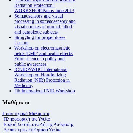
Radiation Protection"
WORKSHOP Patras June 2013
Somatosensory and visual
processing in somatosensory and
visual cortices of normal, blind
and paraplegic subjects.
Struggling for proper doses
Lecture
Workshop on electromagnetic
fields (EMF) and health effects:
From science to policy and
public awareness
ICNIRP/WHO International
Workshop on Non-Ionizing
Radiation (NIR) Protection in
Medicine,
7th International NIR Workshop
Μαθήματα
Προπτυχιακά Μαθήματα
Πληροφορική της Υγείας
Ευφυή Συστήματα Λήψης Απόφασης
Διεπιστημονική Ομάδα Υγείας