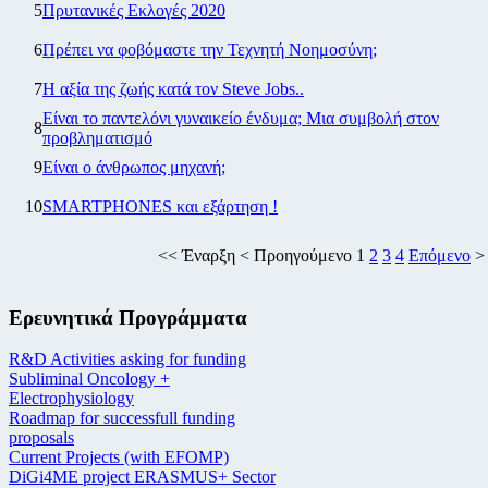
5
Πρυτανικές Εκλογές 2020
6
Πρέπει να φοβόμαστε την Τεχνητή Νοημοσύνη;
7
Η αξία της ζωής κατά τον Steve Jobs..
Είναι το παντελόνι γυναικείο ένδυμα; Μια συμβολή στον
8
προβληματισμό
9
Είναι ο άνθρωπος μηχανή;
10
SMARTPHONES και εξάρτηση !
<<
Έναρξη
<
Προηγούμενο
1
2
3
4
Επόμενο
Ερευνητικά Προγράμματα
R&D Activities asking for funding
Subliminal Oncology +
Electrophysiology
Roadmap for successfull funding
proposals
Current Projects (with EFOMP)
DiGi4ME project ERASMUS+ Sector