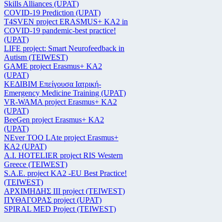
Skills Alliances (UPAT)
COVID-19 Prediction (UPAT)
T4SVEN project ERASMUS+ KA2 in
COVID-19 pandemic-best practice!
(UPAT)
LIFE project: Smart Neurofeedback in
Autism (TEIWEST)
GAME project Erasmus+ KA2
(UPAT)
ΚΕΔΙΒΙΜ Επείγουσα Ιατρική-
Emergency Medicine Training (UPAT)
VR-WAMA project Erasmus+ KA2
(UPAT)
BeeGen project Erasmus+ KA2
(UPAT)
NEver TOO LAte project Erasmus+
KA2 (UPAT)
Α.Ι. HOTELIER project RIS Western
Greece (TEIWEST)
S.A.E. project KA2 -EU Best Practice!
(TEIWEST)
ΑΡΧΙΜΗΔΗΣ ΙΙΙ project (TEIWEST)
ΠΥΘΑΓΟΡΑΣ project (UPAT)
SPIRAL MED Project (TEIWEST)