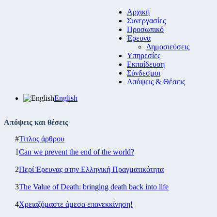
Αρχική
Συνεργασίες
Προσωπικό
Έρευνα
Δημοσιεύσεις
Υπηρεσίες
Εκπαίδευση
Σύνδεσμοι
Απόψεις & Θέσεις
English
Απόψεις και θέσεις
#
Τίτλος άρθρου
1
Can we prevent the end of the world?
2
Περί Έρευνας στην Ελληνική Πραγματικότητα
3
The Value of Death: bringing death back into life
4
Χρειαζόμαστε άμεσα επανεκκίνηση!