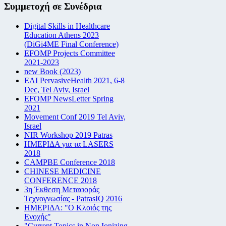
Συμμετοχή σε Συνέδρια
Digital Skills in Healthcare
Education Athens 2023
(DiGi4ME Final Conference)
EFOMP Projects Committee
2021-2023
new Book (2023)
EAI PervasiveHealth 2021, 6-8
Dec, Tel Aviv, Israel
EFOMP NewsLetter Spring
2021
Movement Conf 2019 Tel Aviv,
Israel
NIR Workshop 2019 Patras
ΗΜΕΡΙΔΑ για τα LASERS
2018
CAMPBE Conference 2018
CHINESE MEDICINE
CONFERENCE 2018
3η Έκθεση Μεταφοράς
Τεχνογνωσίας - PatrasIQ 2016
ΗΜΕΡΙΔΑ: "Ο Κλοιός της
Ενοχής"
"Current Topics in Non Ionizing