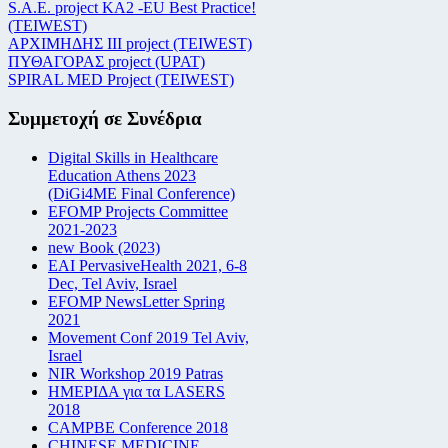
S.A.E. project KA2 -EU Best Practice!
(TEIWEST)
ΑΡΧΙΜΗΔΗΣ ΙΙΙ project (TEIWEST)
ΠΥΘΑΓΟΡΑΣ project (UPAT)
SPIRAL MED Project (TEIWEST)
Συμμετοχή σε Συνέδρια
Digital Skills in Healthcare
Education Athens 2023
(DiGi4ME Final Conference)
EFOMP Projects Committee
2021-2023
new Book (2023)
EAI PervasiveHealth 2021, 6-8
Dec, Tel Aviv, Israel
EFOMP NewsLetter Spring
2021
Movement Conf 2019 Tel Aviv,
Israel
NIR Workshop 2019 Patras
ΗΜΕΡΙΔΑ για τα LASERS
2018
CAMPBE Conference 2018
CHINESE MEDICINE