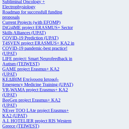
Subliminal Oncology +
Electrophysiology
Roadmap for successfull funding
proposals
Current Projects (with EFOMP)
DiGi4ME project ERASMUS+ Sector
Skills Alliances (UPAT)
COVID-19 Prediction (UPAT)
T4SVEN project ERASMUS+ KA2 in
COVID-19 pandemic-best practice!
(UPAT)
LIFE project: Smart Neurofeedback in
Autism (TEIWEST)
GAME project Erasmus+ KA2
(UPAT)
ΚΕΔΙΒΙΜ Επείγουσα Ιατρική-
Emergency Medicine Training (UPAT)
VR-WAMA project Erasmus+ KA2
(UPAT)
BeeGen project Erasmus+ KA2
(UPAT)
NEver TOO LAte project Erasmus+
KA2 (UPAT)
Α.Ι. HOTELIER project RIS Western
Greece (TEIWEST)