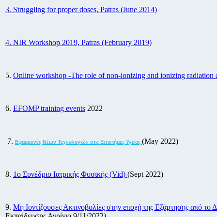
3. Struggling for proper doses, Patras (June 2014)
4. NIR Workshop 2019, Patras (February 2019)
5.
Online workshop -
The role of non-ionizing and ionizing radiatio
6.
EFOMP training events
2022
7.
(May 2022)
Εφαρμογές Νέων Τεχνολογιών στις Επιστήμες Υγείας
8.
1ο Συνέδριο Ιατρικής Φυσικής (Vid)
(Sept 2022)
9.
Μη Ιοντίζουσες Ακτινοβολίες στην εποχή της Εξάρτησης από το Δ
Εκπαίδευσης Αγρίνιο 9/11/2022)