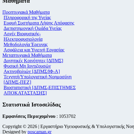
Μαθήματα
Προπτυχιακά Μαθήματα
Πληροφορική της Υγείας
Ευφυή Συστήματα Λήψης Απόφασης
Διεπιστημονική Ομάδα Υγείας
Αρχές Βιοφυσικής-
Ηλεκτροφυσιολογία
Μεθοδολογία Έρευνας
Ασφάλεια και Υγιεινή Εργασίας
Μεταπτυχιακά Μαθήματα
Δυνητικές Κοινότητες [ΔΠΜΣ]
Φυσική Μη Ιοντιζουσών
Ακτινοβολιών [ΔΠΜΣ/ΙΦ-Α]
Τεχνητή/Υπολογιστική Νοημοσύνη
[ΔΠΜΣ-ΠΕΖ]
Βιοστατιστική [ΔΠΜΣ-ΕΠΙΣΤΗΜΕΣ
ΑΠΟΚΑΤΑΣΤΑΣΗΣ]
Στατιστικά Ιστοσελίδας
Εμφανίσεις Περιεχομένου
: 1053702
Copyright © 2026 | Εργαστήριο Υγειοφυσικής & Υπολογιστικής Νο
Designed by
poscaman.gr