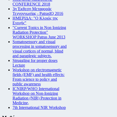
CONFERENCE 2018
3η Έκθεση Μεταφοράς
Τεχνογνωσίας - PatrasIQ 2016
ΗΜΕΡΙΔΑ: "Ο Κλοιός της
Ενοχής"
"Current Topics in Non Ionizing
Radiation Protection"
WORKSHOP Patras June 2013
Somatosensory and visual
processing in somatosensory and
visual cortices of normal, blind
and paraplegic subjects.
Struggling for proper doses
Lecture
Workshop on electromagnetic
fields (EMF) and health effects:
From science to policy and
public awareness
ICNIRP/WHO International
Workshop on Non-Ionizing
Radiation (NIR) Protection in
Medicine,
7th International NIR Workshop