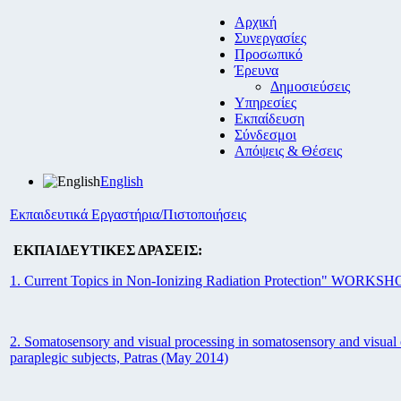
Αρχική
Συνεργασίες
Προσωπικό
Έρευνα
Δημοσιεύσεις
Υπηρεσίες
Εκπαίδευση
Σύνδεσμοι
Απόψεις & Θέσεις
English
Εκπαιδευτικά Εργαστήρια/Πιστοποιήσεις
ΕΚΠΑΙΔΕΥΤΙΚΕΣ ΔΡΑΣΕΙΣ:
1. Current Topics in Non-Ionizing Radiation Protection" WORKSHO
2. Somatosensory and visual processing in somatosensory and visual 
paraplegic subjects, Patras (May 2014)