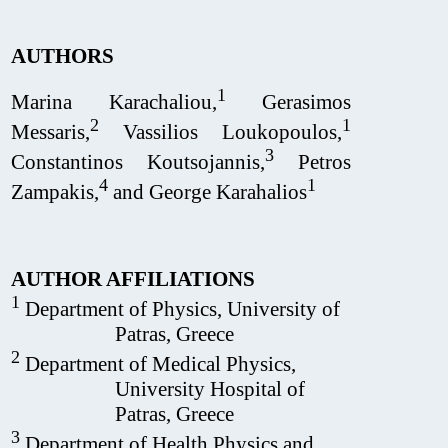
AUTHORS
1
Marina Karachaliou,
Gerasimos
2
1
Messaris,
Vassilios Loukopoulos,
3
Constantinos Koutsojannis,
Petros
4
1
Zampakis,
and George Karahalios
AUTHOR AFFILIATIONS
1
Department of Physics, University of
Patras, Greece
2
Department of Medical Physics,
University Hospital of
Patras, Greece
3
Department of Health Physics and