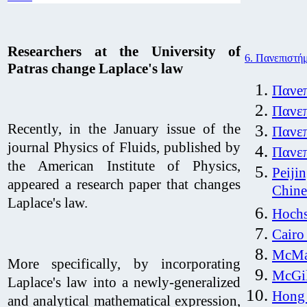
Researchers at the University of
6. Πανεπιστή
Patras change Laplace's law
Πανeπ
Πανε
Recently, in the January issue of the
Πανεπ
journal Physics of Fluids, published by
Πανεπ
the American Institute of Physics,
Peiji
appeared a research paper that changes
Chine
Laplace's law.
Hochs
Cairo
McMas
More specifically, by incorporating
McGil
Laplace's law into a newly-generalized
Hong 
and analytical mathematical expression,