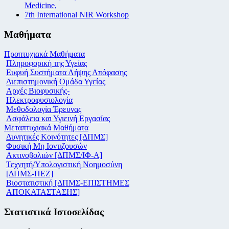
Medicine,
7th International NIR Workshop
Μαθήματα
Προπτυχιακά Μαθήματα
Πληροφορική της Υγείας
Ευφυή Συστήματα Λήψης Απόφασης
Διεπιστημονική Ομάδα Υγείας
Αρχές Βιοφυσικής-
Ηλεκτροφυσιολογία
Μεθοδολογία Έρευνας
Ασφάλεια και Υγιεινή Εργασίας
Μεταπτυχιακά Μαθήματα
Δυνητικές Κοινότητες [ΔΠΜΣ]
Φυσική Μη Ιοντιζουσών
Ακτινοβολιών [ΔΠΜΣ/ΙΦ-Α]
Τεχνητή/Υπολογιστική Νοημοσύνη
[ΔΠΜΣ-ΠΕΖ]
Βιοστατιστική [ΔΠΜΣ-ΕΠΙΣΤΗΜΕΣ
ΑΠΟΚΑΤΑΣΤΑΣΗΣ]
Στατιστικά Ιστοσελίδας