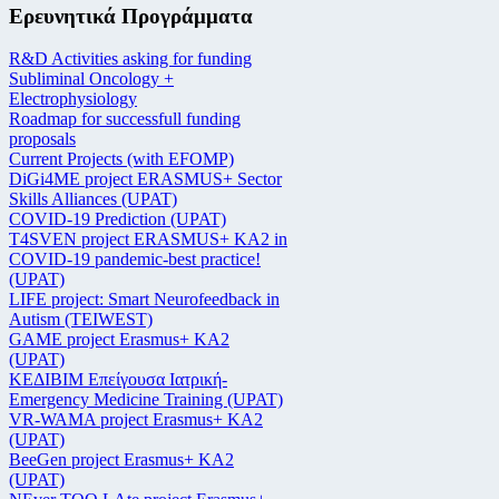
Ερευνητικά Προγράμματα
R&D Activities asking for funding
Subliminal Oncology +
Electrophysiology
Roadmap for successfull funding
proposals
Current Projects (with EFOMP)
DiGi4ME project ERASMUS+ Sector
Skills Alliances (UPAT)
COVID-19 Prediction (UPAT)
T4SVEN project ERASMUS+ KA2 in
COVID-19 pandemic-best practice!
(UPAT)
LIFE project: Smart Neurofeedback in
Autism (TEIWEST)
GAME project Erasmus+ KA2
(UPAT)
ΚΕΔΙΒΙΜ Επείγουσα Ιατρική-
Emergency Medicine Training (UPAT)
VR-WAMA project Erasmus+ KA2
(UPAT)
BeeGen project Erasmus+ KA2
(UPAT)