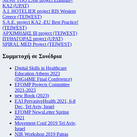
NEver TOO LAte project Erasmus+
KA2 (UPAT)
Α.Ι. HOTELIER project RIS Western
Greece (TEIWEST)
S.A.E. project KA2 -EU Best Practice!
(TEIWEST)
ΑΡΧΙΜΗΔΗΣ ΙΙΙ project (TEIWEST)
ΠΥΘΑΓΟΡΑΣ project (UPAT)
SPIRAL MED Project (TEIWEST)
Συμμετοχή σε Συνέδρια
Digital Skills in Healthcare
Education Athens 2023
(DiGi4ME Final Conference)
EFOMP Projects Committee
2021-2023
new Book (2023)
EAI PervasiveHealth 2021, 6-8
Dec, Tel Aviv, Israel
EFOMP NewsLetter Spring
2021
Movement Conf 2019 Tel Aviv,
Israel
NIR Workshop 2019 Patras