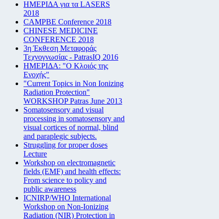
ΗΜΕΡΙΔΑ για τα LASERS
2018
CAMPBE Conference 2018
CHINESE MEDICINE
CONFERENCE 2018
3η Έκθεση Μεταφοράς
Τεχνογνωσίας - PatrasIQ 2016
ΗΜΕΡΙΔΑ: "Ο Κλοιός της
Ενοχής"
"Current Topics in Non Ionizing
Radiation Protection"
WORKSHOP Patras June 2013
Somatosensory and visual
processing in somatosensory and
visual cortices of normal, blind
and paraplegic subjects.
Struggling for proper doses
Lecture
Workshop on electromagnetic
fields (EMF) and health effects:
From science to policy and
public awareness
ICNIRP/WHO International
Workshop on Non-Ionizing
Radiation (NIR) Protection in