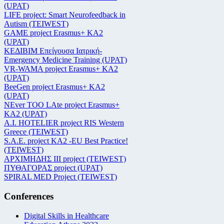
(UPAT)
LIFE project: Smart Neurofeedback in
Autism (TEIWEST)
GAME project Erasmus+ KA2
(UPAT)
ΚΕΔΙΒΙΜ Επείγουσα Ιατρική-
Emergency Medicine Training (UPAT)
VR-WAMA project Erasmus+ KA2
(UPAT)
BeeGen project Erasmus+ KA2
(UPAT)
NEver TOO LAte project Erasmus+
KA2 (UPAT)
Α.Ι. HOTELIER project RIS Western
Greece (TEIWEST)
S.A.E. project KA2 -EU Best Practice!
(TEIWEST)
ΑΡΧΙΜΗΔΗΣ ΙΙΙ project (TEIWEST)
ΠΥΘΑΓΟΡΑΣ project (UPAT)
SPIRAL MED Project (TEIWEST)
Conferences
Digital Skills in Healthcare