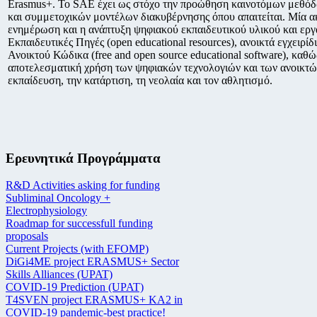
Erasmus+. Το SAE έχει ως στόχο την προώθηση καινοτόμων μεθόδ
και συμμετοχικών μοντέλων διακυβέρνησης όπου απαιτείται. Μία ακ
ενημέρωση και η ανάπτυξη ψηφιακού εκπαιδευτικού υλικού και εργ
Εκπαιδευτικές Πηγές (open educational resources), ανοικτά εγχειρί
Ανοικτού Κώδικα (free and open source educational software), καθώ
αποτελεσματική χρήση των ψηφιακών τεχνολογιών και των ανοικτώ
εκπαίδευση, την κατάρτιση, τη νεολαία και τον αθλητισμό.
Ερευνητικά Προγράμματα
R&D Activities asking for funding
Subliminal Oncology +
Electrophysiology
Roadmap for successfull funding
proposals
Current Projects (with EFOMP)
DiGi4ME project ERASMUS+ Sector
Skills Alliances (UPAT)
COVID-19 Prediction (UPAT)
T4SVEN project ERASMUS+ KA2 in
COVID-19 pandemic-best practice!