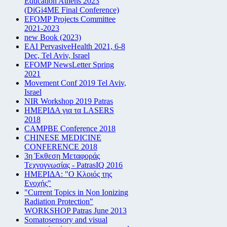
Education Athens 2023
(DiGi4ME Final Conference)
EFOMP Projects Committee
2021-2023
new Book (2023)
EAI PervasiveHealth 2021, 6-8
Dec, Tel Aviv, Israel
EFOMP NewsLetter Spring
2021
Movement Conf 2019 Tel Aviv,
Israel
NIR Workshop 2019 Patras
ΗΜΕΡΙΔΑ για τα LASERS
2018
CAMPBE Conference 2018
CHINESE MEDICINE
CONFERENCE 2018
3η Έκθεση Μεταφοράς
Τεχνογνωσίας - PatrasIQ 2016
ΗΜΕΡΙΔΑ: "Ο Κλοιός της
Ενοχής"
"Current Topics in Non Ionizing
Radiation Protection"
WORKSHOP Patras June 2013
Somatosensory and visual