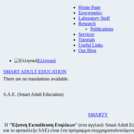
Home Page
Συνεργασίες
Laboratory Stuff
Research
Publications
Services
Tutorials
Useful Links
Our Blog
Ελληνικά
SMART ADULT EDUCATION
There are no translations available.
S.A.E. (Smart Adult Education)
SMARTY
Η “
Έξυπνη Εκπαίδευση Ενηλίκων
” (στα αγγλικά: Smart Adult E
και το αρτικόλεξο SAE) είναι ένα πρόγραμμα συγχρηματοδοτούμεν