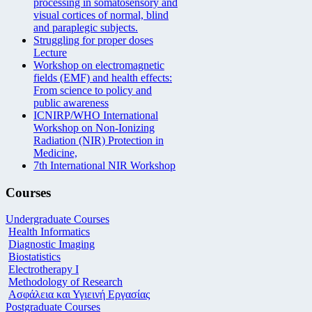
processing in somatosensory and
visual cortices of normal, blind
and paraplegic subjects.
Struggling for proper doses
Lecture
Workshop on electromagnetic
fields (EMF) and health effects:
From science to policy and
public awareness
ICNIRP/WHO International
Workshop on Non-Ionizing
Radiation (NIR) Protection in
Medicine,
7th International NIR Workshop
Courses
Undergraduate Courses
Health Informatics
Diagnostic Imaging
Biostatistics
Electrotherapy I
Methodology of Research
Ασφάλεια και Υγιεινή Εργασίας
Postgraduate Courses